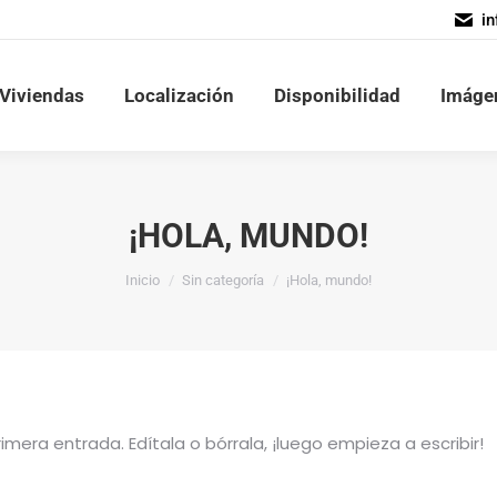
i
i
 Viviendas
 Viviendas
Localización
Localización
Disponibilidad
Disponibilidad
Imáge
Imág
¡HOLA, MUNDO!
Estás aquí:
Inicio
Sin categoría
¡Hola, mundo!
mera entrada. Edítala o bórrala, ¡luego empieza a escribir!