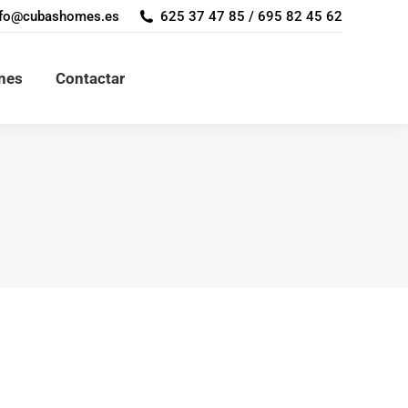
nfo@cubashomes.es
nfo@cubashomes.es
625 37 47 85 / 695 82 45 62
625 37 47 85 / 695 82 45 62
nes
enes
Contactar
Contactar