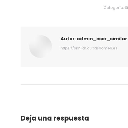
Categoría:
S
Autor:
admin_eser_similar
https://similar.cubashomes.es
Navegación
de
entradas
Deja una respuesta